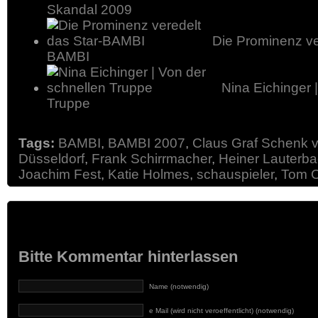
Skandal 2009
Die Prominenz ve
BAMBI
Nina Eichinger 
Truppe
Tags:
BAMBI
,
BAMBI 2007
,
Claus Graf Schenk v
Düsseldorf
,
Frank Schirrmacher
,
Heiner Lauterb
Joachim Fest
,
Katie Holmes
,
schauspieler
,
Tom C
Bitte Kommentar hinterlassen
Name (notwendig)
e Mail (wird nicht veroeffentlicht) (notwendig)