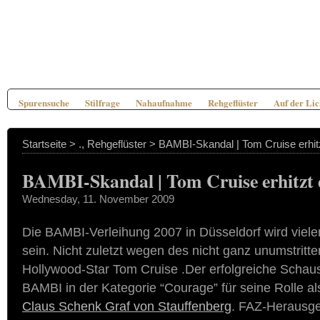
Spurensuche
Stilfrage
Nahaufnahme
Rehgeflüster
Auf der Li
Startseite
>
.
,
Rehgeflüster
> BAMBI-Skandal | Tom Cruise erh
BAMBI-Skandal | Tom Cruise erhitzt
Wednesday, 11. November 2009
Die BAMBI-Verleihung 2007 in Düsseldorf wird viele
sein. Nicht zuletzt wegen des nicht ganz unumstritte
Hollywood-Star Tom Cruise .Der erfolgreiche Schausp
BAMBI in der Kategorie “Courage” für seine Rolle a
Claus Schenk Graf von Stauffenberg
. FAZ-Herausg